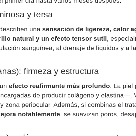
 el primer día hasta varios meses después.
minosa y tersa
 describen una
sensación de ligereza, calor a
rillo natural y un efecto tensor sutil
, especial
ulación sanguínea, al drenaje de líquidos y a l
nas): firmeza y estructura
 un
efecto reafirmante más profundo
. La piel
encargadas de producir colágeno y elastina—. V
s y zona periocular. Además, si combinas el tr
 mejora notablemente
: se suavizan poros, desa