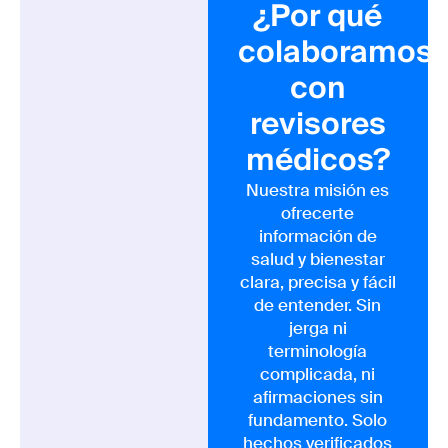
¿Por qué
colaboramos
con
revisores
médicos?
Nuestra misión es
ofrecerte
información de
salud y bienestar
clara, precisa y fácil
de entender. Sin
jerga ni
terminología
complicada, ni
afirmaciones sin
fundamento. Solo
hechos verificados