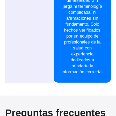
de entender. Sin
jerga ni terminología
complicada, ni
afirmaciones sin
fundamento. Solo
hechos verificados
por un equipo de
profesionales de la
salud con
experiencia
dedicados a
brindarte la
información correcta.
Preguntas frecuentes