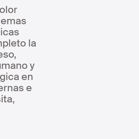
olor
blemas
icas
pleto la
eso,
umano y
gica en
ernas e
ita,