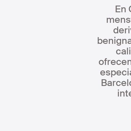
En 
menst
der
benigna
cal
ofrece
especi
Barcel
int