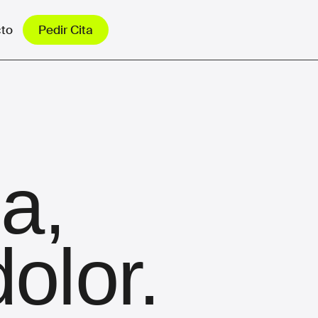
to
Pedir Cita
a,
dolor.