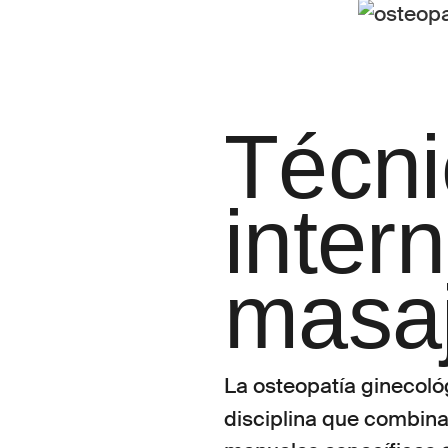
Técni
inter
masaj
La osteopatía ginecol
disciplina que combina