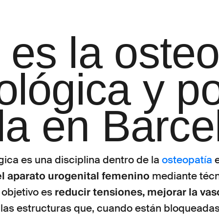
es la osteo
ológica y p
rla en Barc
ica es una disciplina dentro de la
osteopatía
e
del aparato urogenital femenino
mediante técn
reducir tensiones, mejorar la vas
 objetivo es
a las estructuras que, cuando están bloqueadas