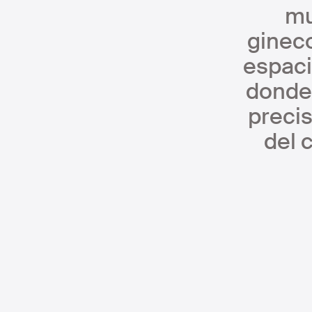
mu
gineco
espaci
donde 
precis
del 