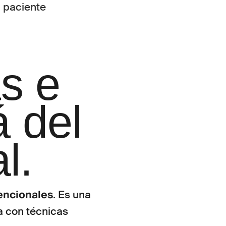
s e
á del
l.
encionales
. Es una
a con técnicas