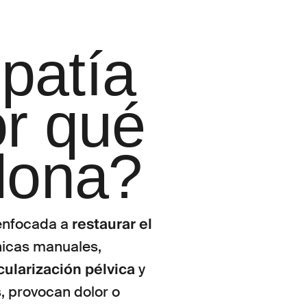
patía
or qué
elona?
restaurar el
nfocada a
icas manuales,
cularización pélvica
y
, provocan dolor o