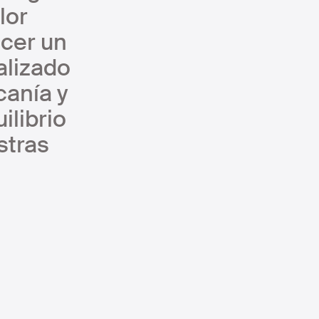
lor
ecer un
alizado
canía y
ilibrio
stras