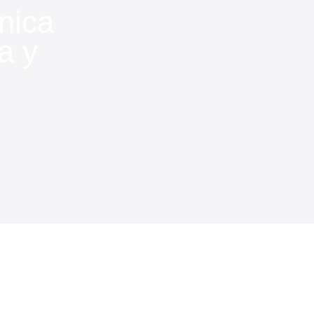
nica
a y