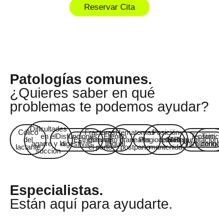
Reservar Cita
Patologías comunes.
¿Quieres saber en qué
problemas te podemos ayudar?
Dificultades
Cólico
Fracturas
Hematomas
Posición
en el
Disfunciones
Frenillo
Tensión
Tortíc
del
Estreñimiento
durante
craneales
Plagiocefalia
fetal
Reflujo
Regurgitación
agarre y la
digestivas
lingual
intrauterin
congé
lactante
el parto
postparto
mantenida
succión
Especialistas.
Están aquí para ayudarte.