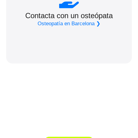
Contacta con un osteópata
Osteopatía en Barcelona ❯
Tu viaje al bienestar
empieza aquí.
No tratamos pacientes,
tratamos personas.