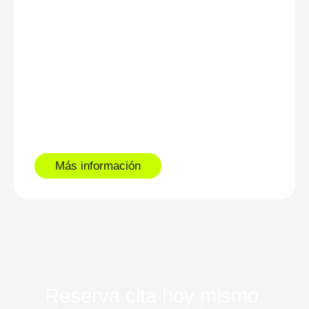
Con nuestra escuela de
espalda, recuperarás la
postura en tan solo 6
sesiones.
Más información
Reserva cita hoy mismo.