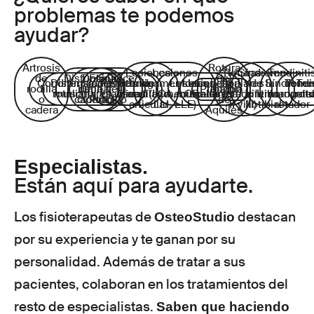
problemas te podemos
ayudar?
Artrosis
Rotura
Lesiones
Lesiones
Roturas
Síndrome
Tendiniti
de
Disfunción
Dolor
Esguince
del
Condromalacia
Distensiones
Fascitis
Fracturas
Hernia
ligamentosas
de
Lesiones
Lesiones
Lumbalgia
fibrilares
de la
Síndrome
del
Tendi
Ten
rodilla
lumbar
de la
de
Pubalgia
tendón
rotuliana
musculares
plantar
óseas
discal
cartílago
(LCA, LCP,
meniscales
musculares
mecánica
(grado I,
cintilla
femoropatel
manguit
rotu
o
cadera
crónico
tobillo
de
articular
LLI, LLE)
II y III)
iliotibial
rotador
cadera
Aquiles
Especialistas.
Están aquí para ayudarte.
Los fisioterapeutas de
destacan
OsteoStudio
por su experiencia y te ganan por su
personalidad. Además de tratar a sus
pacientes, colaboran en los tratamientos del
resto de especialistas.
Saben que haciendo